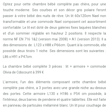
Optez pour cette chambre bébé complète pas chère, pour une
touche moderne. Ses courbes et son décor gris polaire feront
passer à votre bébé des nuits de rêve. Un lit 60x120cm Nael non
transformable et une commode Nael composent cet assortiment
confortable. Le lit est doté de deux galeries fixes laquées blanches
et d’un sommier réglable en hauteur 2 positions. Il respecte la
norme NF EN 716 1&2 (version mai 2008) + A1 (version 2013). Il a
des dimensions de : L123 x H88 x P66cm. Quant à la commode, elle
possède deux tiroirs 1 niche. Ses dimensions sont les suivantes :
L86 x H91 x P47cm.
La chambre bébé complète 3 pièces : lit + armoire + commode
Olivia de Cdiscount à 399 €
L’armoire, l’un des éléments composant cette chambre bébé
complète pas chère, a 3 portes avec une grande niche au-dessus
des portes. Cette armoire L130 x H186 x P54 cm possède, à
l’intérieur, deux barres de penderie et quatre tablettes. Elle est faite
en panneau de particules mélaminé blanc. Un lit pour couchage de